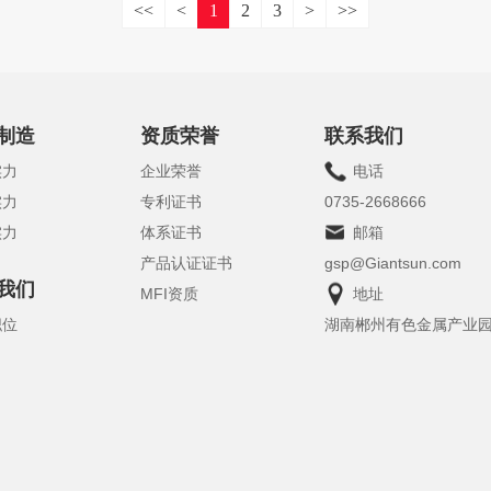
<<
<
1
2
3
>
>>
制造
资质荣誉
联系我们
实力
企业荣誉
电话
实力
专利证书
0735-2668666
实力
体系证书
邮箱
产品认证证书
gsp@Giantsun.com
我们
MFI资质
地址
职位
湖南郴州有色金属产业园